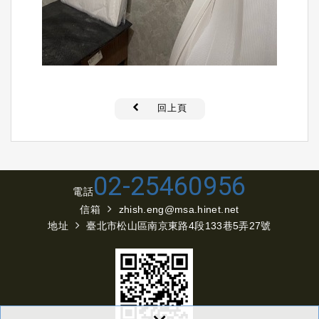
回上頁
02-25460956
電話
信箱
zhish.eng@msa.hinet.net
地址
臺北市松山區南京東路4段133巷5弄27號