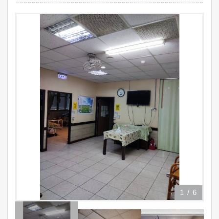
1
/
6