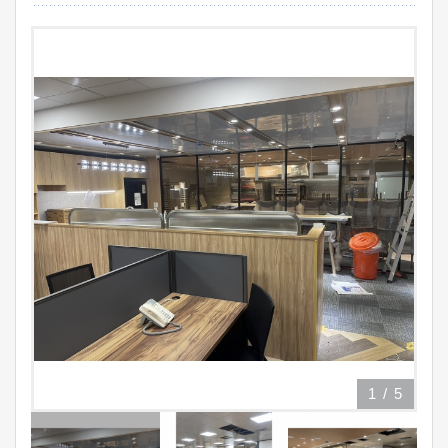
1
/
5