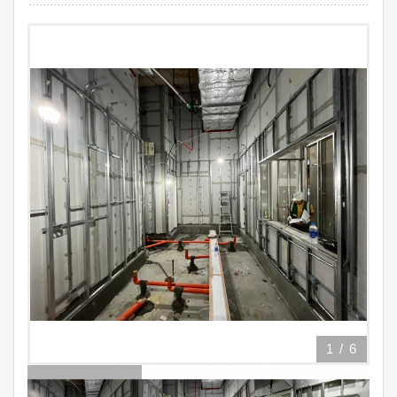
1
/
6