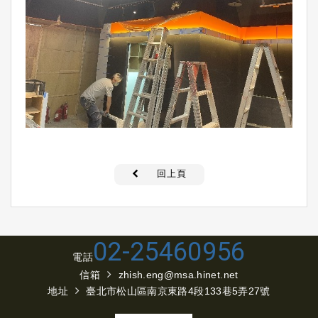
回上頁
02-25460956
電話
信箱
zhish.eng@msa.hinet.net
地址
臺北市松山區南京東路4段133巷5弄27號