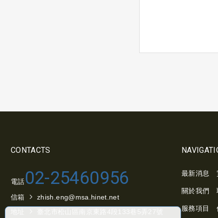
CONTACTS
NAVIGATI
02-25460956
最新消息
電話
關於我們
信箱
zhish.eng@msa.hinet.net
服務項目
地址
臺北市松山區南京東路4段133巷5弄27號