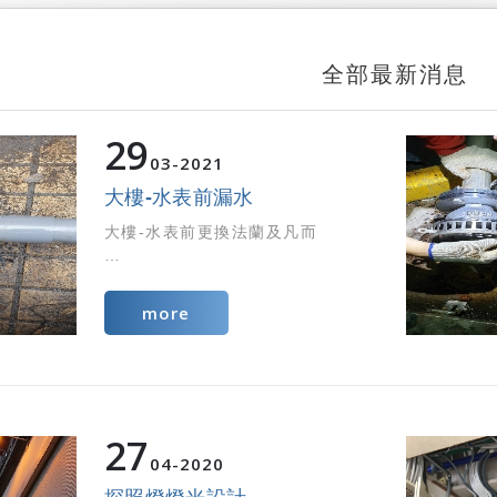
全部最新消息
29
03
2021
大樓-水表前漏水
大樓-水表前更換法蘭及凡而
more
27
04
2020