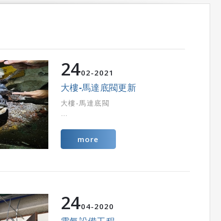
24
02
2021
大樓-馬達底閥更新
大樓-馬達底閥
more
24
04
2020